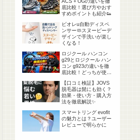
ACS + OGの違いを徹
底比較！選び方やおす
すめポイントも紹介👟
ビオレu自動ディスペ
ンサー🧼スヌーピーデ
ザインで手洗いが楽し
くなる！
ロジクール ハンコン
g29とロジクール ハン
コン g923の違いを徹
底比較！どっちが使い
やすい？🎮
【口コミ検証】JOVS
脱毛器は髭にも効く？
効果・使い方・購入方
法を徹底解説✨
スマートリング evofit
の魅力とは？ユーザー
レビューで明らかに