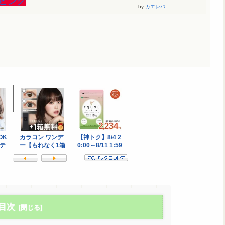
ッピング
by
カエレバ
目次