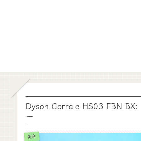
Dyson Corrale HS03 F
ー
美容