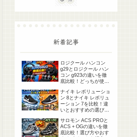
新着記事
ロジクール ハンコン
g29とロジクール ハン
コン g923の違いを徹
底比較！どっちが使い
やすい？🎮
ナイキ レボリューショ
ン 8とナイキ レボリュ
ーション 7を比較！違
いとおすすめの選び方
まとめ✨
サロモン ACS PROと
ACS + OGの違いを徹
底比較！選び方やおす