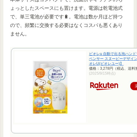
ょっとしたスペースにも置けます。電源は乾電池式
で、単三電池が必要です🔋。電池は数か月ほど持つ
ので、頻繁に交換する必要はなくコスパも悪くあり
ません。
ビオレu 自動で出る泡ハン
ペンサー スヌーピーデザイン(4
オレU(ビオレユー)】
価格：3,278円（税込、送料
(2025/9/15時点)